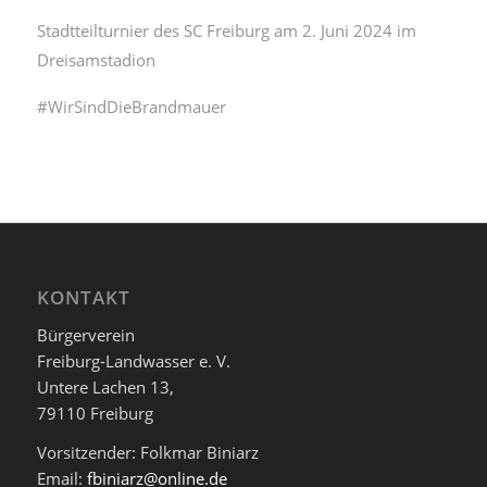
Stadtteilturnier des SC Freiburg am 2. Juni 2024 im
Dreisamstadion
#WirSindDieBrandmauer
KONTAKT
Bürgerverein
Freiburg-Landwasser e. V.
Untere Lachen 13,
79110 Freiburg
Vorsitzender: Folkmar Biniarz
Email:
fbiniarz@online.de